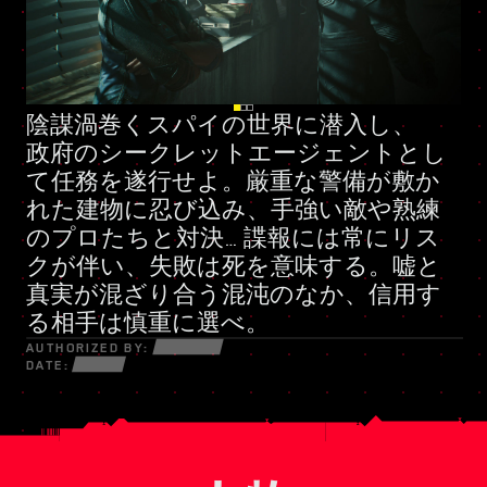
陰謀渦巻くスパイの世界に潜入し、
好戦的な私兵組織
新たなスキルツリー
政府のシークレットエージェント
とし
て任務を遂行せよ。厳重な警備が敷か
れた建物に忍び込み、手強い敵や熟練
のプロたちと対決… 諜報には常にリス
クが伴い、失敗は死を意味する。嘘と
真実が混ざり合う混沌のなか、信用す
る相手は慎重に選べ。
AUTHORIZED BY:
DATE: