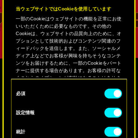
ドッグタ
当ウェブサイトではCookieを使用しています
一部のCookieはウェブサイトの機能を正常にお使
リード
いいただくために必要なものです。その他の
Cookieは、ウェブサイトの品質向上のために、オ
プションとして技術的およびコンテンツ関連のフ
ィードバックを送信します。また、ソーシャルメ
ディア上などでお客様が興味を持ちそうなコンテ
ンツをお届けするために、一部のCookieをパート
ナーに提供する場合があります。お客様の許可な
くこれらのオプションが有効になることはありま
このページには、未成年者
メディア
せん。
同
に不適切と思われる内容が
必須
意
含まれています
Cookieの使用およびパフォーマンスの変更点に関
の
サイバーパンク2077
する詳細は、下記の「設定」メニューでご確認く
選
[OK]をクリックして、あなたが成人であ
設定情報
ださい。
択
ることを確認します
動画
スクリーンショット
コンセプトア
統計