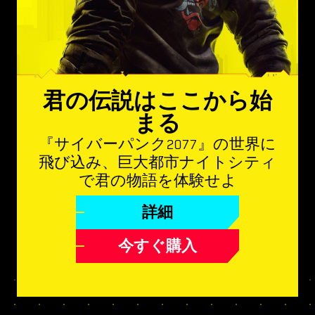
君の伝説はここから始
まる
『サイバーパンク2077』の世界に
飛び込み、巨大都市ナイトシティ
で君の物語を体験せよ
詳細
今すぐ購入