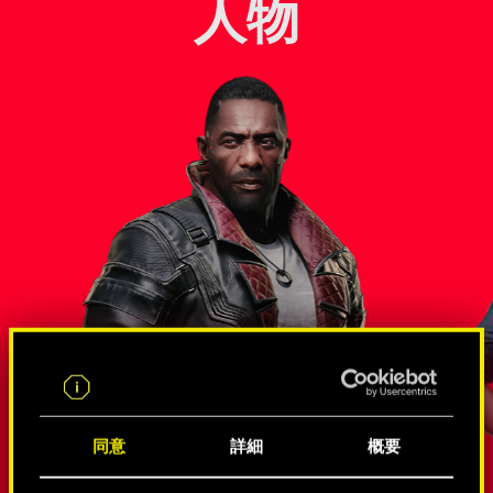
人物
スパイやネットランナー界隈
同意
詳細
概要