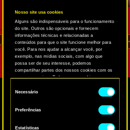
gente que
FIA que provou seu valor inúmeras vezes
neurodança
des. Por
em missões secretas de inteligência. Ele
Agência Fe
Nosso site usa cookies
é um
sabe melhor que ninguém como entrar nas
por Solom
Alguns são indispensáveis para o funcionamento
go de que
incontáveis teias de espiões e
ela também
do site. Outros são opcionais e fornecem
osição
trilha-redes
, como extrair informações e
que
seu te
informações técnicas e relacionadas a
o não é
até como invadir os lugares mais bem
mas, enqua
REED
conteúdos para que o site funcione melhor para
guardados. Sua lealdade e senso de dever
seu papel,
você. Para nos ajudar a alcançar você, por
são inabaláveis.
não aparec
exemplo, nas mídias sociais, com algo que
possa ser de seu interesse, podemos
compartilhar partes dos nossos cookies com os
nossos parceiros. Todos esses cookies
adicionais precisarão da sua permissão, no
Seleção
entanto.
Necessário
de
O CONTEÚDO DESTA PÁGINA
MÍDIA
consentimento
Você encontrará todos os detalhes sobre o uso
PODE SER INAPROPRIADO
Preferências
de cookies e poderá ajustar as suas preferências
PARA MENORES.
no menu "Configurações" abaixo.
CYBERPUNK 2077
Ao clicar em "OK", você confirma ser maior de
Estatísticas