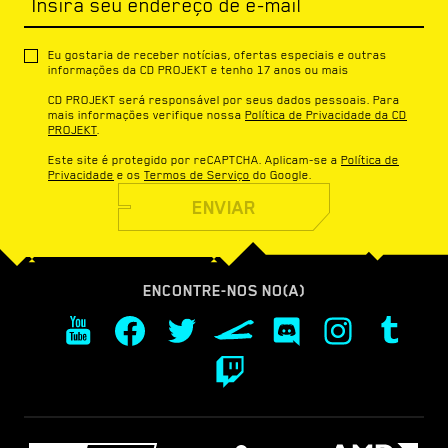
Insira seu endereço de e-mail
Eu gostaria de receber notícias, ofertas especiais e outras
informações da CD PROJEKT e tenho 17 anos ou mais
CD PROJEKT será responsável por seus dados pessoais. Para
mais informações verifique nossa
Política de Privacidade da CD
PROJEKT
.
Este site é protegido por reCAPTCHA. Aplicam-se a
Política de
Privacidade
e os
Termos de Serviço
do Google.
ENVIAR
ENCONTRE-NOS NO(A)