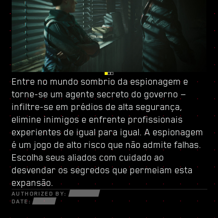
Entre no mundo sombrio da espionagem e
Fique de olhos abertos em Dogtown, ruínas de
Fortaleça-se com
torne-se um
uma cidade dentro da cidade, governada por
uma nova árvore de habilidades
agente secreto do governo
e crie um
—
infiltre-se em prédios de alta segurança,
uma milícia pronta para atirar
estilo de jogo único — use todas as novas
. Suas
elimine inimigos e enfrente profissionais
estruturas frágeis guardam segredos e
armas e cibernéticas à sua disposição para
experientes de igual para igual. A espionagem
oportunidades que só se revelam a quem
sobreviver em um mundo fragmentado de
é um jogo de alto risco que não admite falhas.
estiver disposto a fazer o que for preciso.
traficantes desesperados, trilha-redes
Escolha seus aliados com cuidado ao
Dentro de suas paredes, descubra serviços e
astutos e mercenários implacáveis em busca
desvendar os segredos que permeiam esta
missões eletrizantes nos quais você arriscará
de lucro e poder.
expansão.
tudo.
AUTHORIZED BY:
DATE: