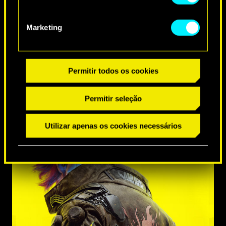
idade
VÍDEOS
CAPTURAS DE TELA
ARTES DE CONCE
Marketing
OK
Permitir todos os cookies
Permitir seleção
Utilizar apenas os cookies necessários