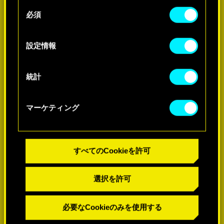
せん。
-60%
同
必須
意
Cookieの使用およびパフォーマンスの変更点に関
の
する詳細は、下記の「設定」メニューでご確認く
-60%
選
設定情報
ださい。
択
統計
マーケティング
すべてのCookieを許可
選択を許可
必要なCookieのみを使用する