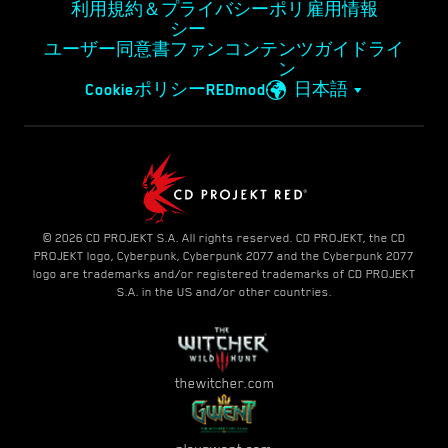
利用規約＆プライバシーポリ
雇用情報
シー
ユーザー同意書
ファンコンテンツガイドライ
ン
Cookieポリシー
REDmod
日本語
© 2026 CD PROJEKT S.A. All rights reserved. CD PROJEKT, the CD
PROJEKT logo, Cyberpunk, Cyberpunk 2077 and the Cyberpunk 2077
logo are trademarks and/or registered trademarks of CD PROJEKT
S.A. in the US and/or other countries.
thewitcher.com