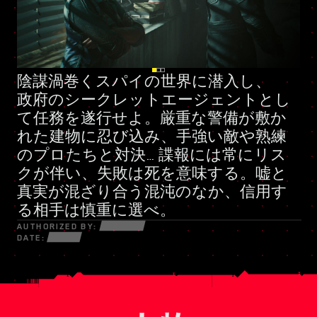
陰謀渦巻くスパイの世界に潜入し、
好戦的な私兵組織
新たなスキルツリー
政府のシークレットエージェント
とし
て任務を遂行せよ。厳重な警備が敷か
れた建物に忍び込み、手強い敵や熟練
のプロたちと対決… 諜報には常にリス
クが伴い、失敗は死を意味する。嘘と
真実が混ざり合う混沌のなか、信用す
る相手は慎重に選べ。
AUTHORIZED BY:
DATE: