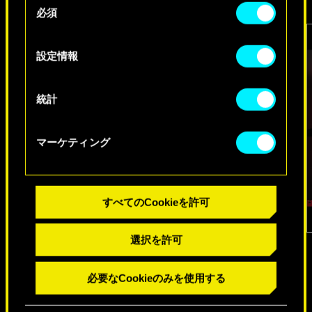
必須
意
Cookieの使用およびパフォーマンスの変更点に関
の
する詳細は、下記の「設定」メニューでご確認く
選
設定情報
ださい。
択
統計
マーケティング
すべてのCookieを許可
1
/
6
選択を許可
必要なCookieのみを使用する