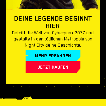
DEINE LEGENDE BEGINNT
HIER
Betritt die Welt von Cyberpunk 2077 und
gestalte in der tödlichen Metropole von
Night City deine Geschichte.
MEHR ERFAHREN
JETZT KAUFEN