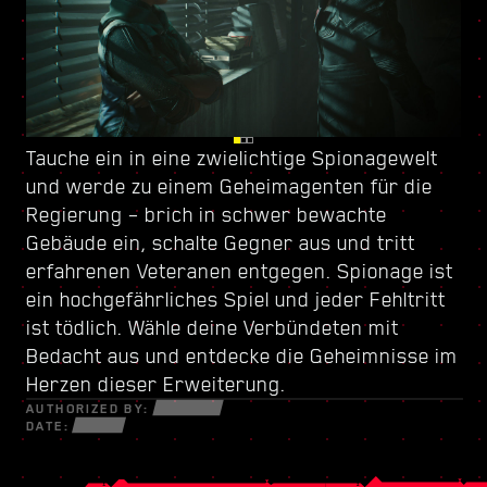
Tauche ein in eine zwielichtige Spionagewelt
Sei in Dogtown immer auf der Hut – diese
Verbessere deinen Charakter mit
und werde zu
zerstörte Stadt-inmitten-der-Stadt wird von
einem neuen Fertigkeitenbaum
einem Geheimagenten für die
und erstelle
Regierung
einer schießwütigen Miliz
deinen eigenen Spielstil – benutze jede
– brich in schwer bewachte
kontrolliert. In den
Gebäude ein, schalte Gegner aus und tritt
zerfallenen Gebäuden erwarten dich zahllose
verfügbare neue Waffe und Cyberware, um in
erfahrenen Veteranen entgegen. Spionage ist
Geheimnisse und Möglichkeiten, aber nichts
der gefährlichen Welt von verzweifelten
ein hochgefährliches Spiel und jeder Fehltritt
davon ist umsonst. Entdecke in diesem
Gaunern, gerissenen Netrunnern und
ist tödlich. Wähle deine Verbündeten mit
abgeschotteten Bezirk brandheiße Aufträge
kaltblütigen Söldnern zu überleben.
Bedacht aus und entdecke die Geheimnisse im
und gefährlichere Quests, als du sie je zuvor
Herzen dieser Erweiterung.
gesehen hast.
AUTHORIZED BY:
DATE: