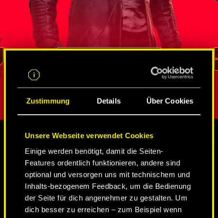
ten
Geheimmissionen unter Beweis gestellt
wurde Ale
hnliche
hat. Niemand kann besser als er auf
Federal In
zahlreiche Netze von Spionen
rekrutiert.
A – in
und Netrunnern
zugreifen, Informationen
Chamäleon 
e braucht
beschaffen und sogar die bestbewachten
sich
durch 
REED
als je
Orte durchdringen. Seine Loyalität und
verbessert 
ren
sein Pflichtbewusstsein bestimmen all
Rolle spiel
seine Entscheidungen.
Persönlichk
Zustimmung
Details
Über Cookies
Unsere Webseite verwendet Cookies
Einige werden benötigt, damit die Seiten-
MEDIEN
Features ordentlich funktionieren, andere sind
optional und versorgen uns mit technischem und
Inhalts-bezogenem Feedback, um die Bedienung
CYBERPUNK 2077
der Seite für dich angenehmer zu gestalten. Um
dich besser zu erreichen – zum Beispiel wenn