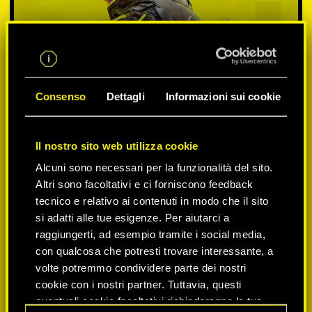
Consenso
Dettagli
Informazioni sui cookie
Il nostro sito web utilizza cookie
Alcuni sono necessari per la funzionalità del sito.
SELEZIONA PIATTAFORMA:
Altri sono facoltativi e ci forniscono feedback
tecnico e relativo ai contenuti in modo che il sito
si adatti alle tue esigenze. Per aiutarci a
raggiungerti, ad esempio tramite i social media,
con qualcosa che potresti trovare interessante, a
-50%
volte potremmo condividere parte dei nostri
cookie con i nostri partner. Tuttavia, questi
eventuali cookie facoltativi richiederanno la tua
-60%