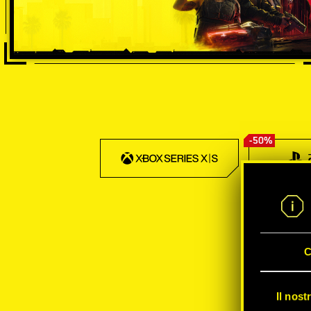
-50%
C
Il nost