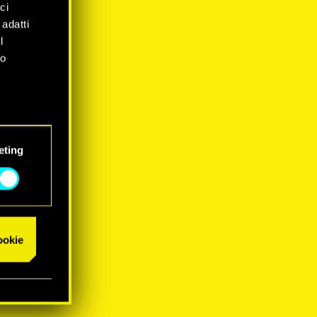
ci
 adatti
l
mo
eting
cookie