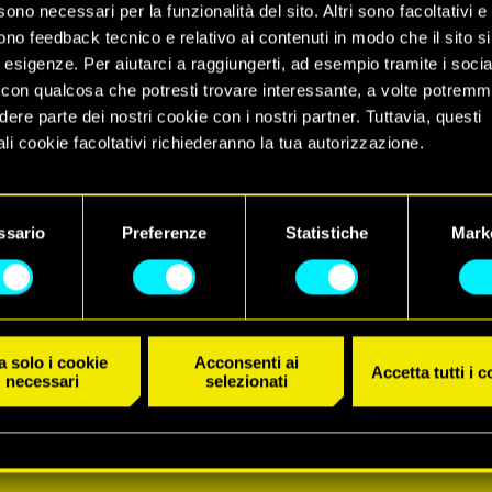
sono necessari per la funzionalità del sito. Altri sono facoltativi e 
ono feedback tecnico e relativo ai contenuti in modo che il sito si
e esigenze. Per aiutarci a raggiungerti, ad esempio tramite i socia
con qualcosa che potresti trovare interessante, a volte potrem
dere parte dei nostri cookie con i nostri partner. Tuttavia, questi
li cookie facoltativi richiederanno la tua autorizzazione.
 dettagli su come utilizziamo i cookie e su come impostare le tue
nze sono disponibili nel menu "Impostazioni" qui sotto.
ssario
Preferenze
Statistiche
Mark
 solo i cookie
Acconsenti ai
Accetta tutti i 
necessari
selezionati