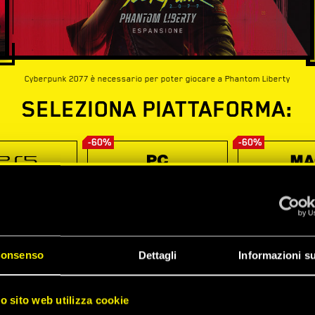
Cyberpunk 2077 è necessario per poter giocare a Phantom Liberty
SELEZIONA PIATTAFORMA:
-60%
-60%
onsenso
Dettagli
Informazioni su
ro sito web utilizza cookie