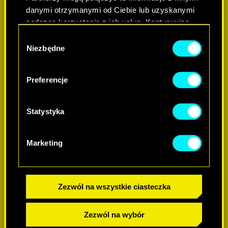
-60%
danymi otrzymanymi od Ciebie lub uzyskanymi
podczas korzystania z ich usług. Kontynuując
korzystanie z naszej witryny, zgadasz się na
-60%
W
używanie plików cookie.
Niezbędne
y
b
ó
Preferencje
r
z
g
Statystyka
o
d
Marketing
y
Zezwól na wszystkie ciasteczka
Zezwól na wybór