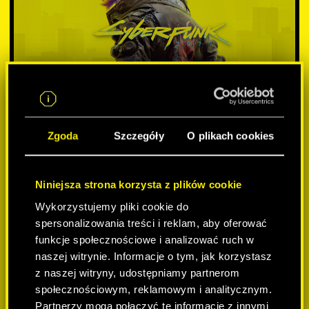
Zgoda
Szczegóły
O plikach cookies
WYBIERZ WERSJĘ:
Niniejsza strona korzysta z plików cookie
Wykorzystujemy pliki cookie do
spersonalizowania treści i reklam, aby oferować
funkcje społecznościowe i analizować ruch w
naszej witrynie. Informacje o tym, jak korzystasz
-50%
z naszej witryny, udostępniamy partnerom
społecznościowym, reklamowym i analitycznym.
Partnerzy mogą połączyć te informacje z innymi