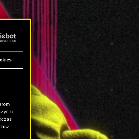
okies
.
nerom
zyć te
odczas
adasz