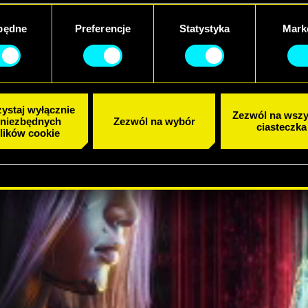
będne
Preferencje
Statystyka
Mark
ystaj wyłącznie
Zezwól na wszy
 niezbędnych
Zezwól na wybór
ciasteczka
lików cookie