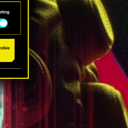
eting
stkie