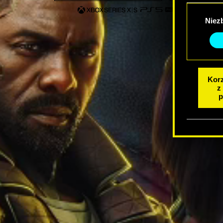
Wybór
Niez
zgody
Korz
z
p