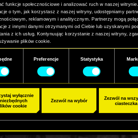
ać funkcje społecznościowe i analizować ruch w naszej witrynie
acje o tym, jak korzystasz z naszej witryny, udostępniamy part
ć datatermy, bo Cyberpunk 2077 jest dostępny w p
znościowym, reklamowym i analitycznym. Partnerzy mogą połąc
box Game Pass, zarówno na Xbox Series X|S jak i Xbo
acje z innymi danymi otrzymanymi od Ciebie lub uzyskanymi p
ania z ich usług. Kontynuując korzystanie z naszej witryny, zg
ja, żeby wybrać się do Night City po raz pierwszy, lu
używanie plików cookie.
wieżyć wspomnienia.
będne
Preferencje
Statystyka
Mark
s na oficjalnym sklepie Xbox!
.ly/XboxGamePass
RZE_1
ystaj wyłącznie
Zezwól na wszy
 niezbędnych
Zezwól na wybór
ciasteczka
lików cookie
W DYSKUSJI