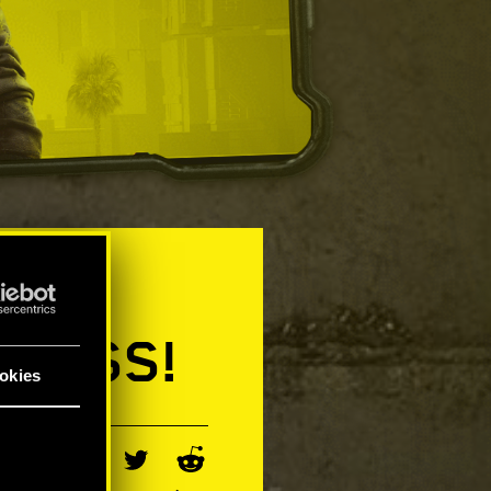
UŻ
 PASS!
okies