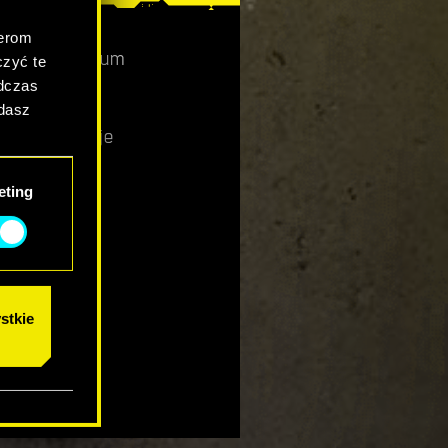
.
nerom
lanach Premium
zyć te
x One!
odczas
adasz
b odwiedzić je
eting
stkie