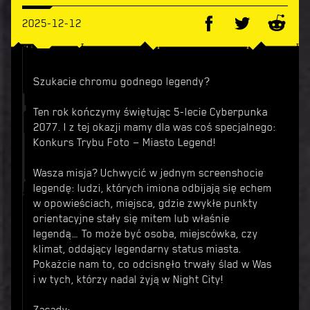
2025-12-12
Szukacie chromu godnego legendy?
Ten rok kończymy świętując 5-lecie Cyberpunka
2077. I z tej okazji mamy dla was coś specjalnego:
Konkurs Trybu Foto — Miasto Legend!
Wasza misja? Uchwycić w jednym screenshocie
legendę: ludzi, których imiona odbijają się echem
w opowieściach, miejsca, gdzie zwykłe punkty
orientacyjne stały się mitem lub właśnie
legendą… To może być osoba, miejscówka, czy
klimat, oddający legendarny status miasta.
Pokażcie nam to, co odcisnęło trwały ślad w Was
i w tych, którzy nadal żyją w Night City!