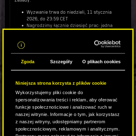
Zasady:
Wyzwanie trwa do niedzieli, 11 stycznia
2026, do 23:59 CET
Nagrodzimy łącznie dziesięć prac: jedna
nagroda główna i 9 nagród pocieszenia.
Możecie wysłać swój screenshot tutaj na
Forum w dedykowanym wątku (
LINK
) lub na
kanale #city-of-legends-contest na naszym
Discordzie. Liczy się tylko jedno zgłoszenie!
Zgoda
Szczegóły
O plikach cookies
Ogłoszenie zwycięzców nastąpi najpóźniej 6
Niniejsza strona korzysta z plików cookie
lutego 2026!
Wykorzystujemy pliki cookie do
Oczywiście dobrze wykonana robota zasługuje na
spersonalizowania treści i reklam, aby oferować
najlepsze nagrody. Oto i one:
funkcje społecznościowe i analizować ruch w
1 Główna nagroda:
naszej witrynie. Informacje o tym, jak korzystasz
z naszej witryny, udostępniamy partnerom
Karta Graficzna NVIDIA GeForce RTX 5090
społecznościowym, reklamowym i analitycznym.
Figurka Cyberpunk 2077