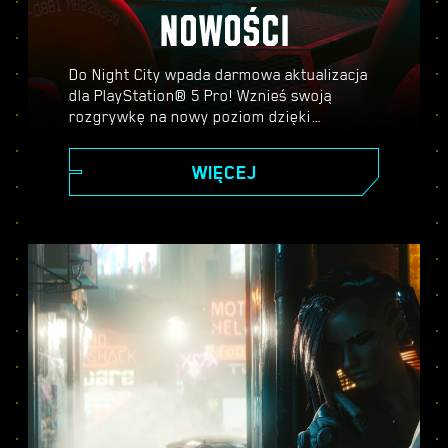
NOWOŚCI
Do Night City wpada darmowa aktualizacja
dla PlayStation® 5 Pro! Wznieś swoją
rozgrywkę na nowy poziom dzięki
PlayStation Spectral Super Resolution
(PSRR), zaawansowanemu ray tracingowi,
WIĘCEJ
wyższej liczbie klatek na sekundę i nie
tylko. Wybierz jeden z trzech trybów
graficznych — Wydajności, Ray Tracing lub
Ray Tracing Pro — i odkryj wszystko, co
Cyberpunk 2077 na PS5® Pro ma do
zaoferowania.