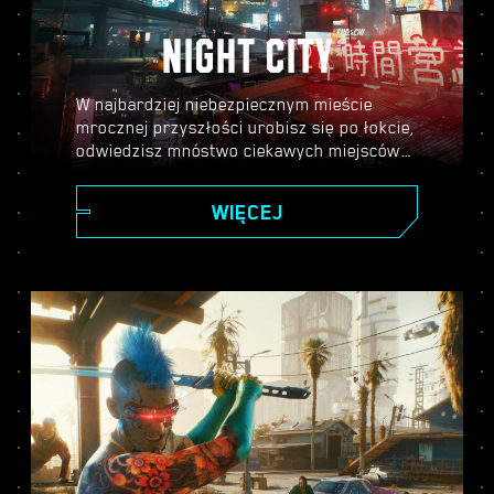
NIGHT CITY
W najbardziej niebezpiecznym mieście
mrocznej przyszłości urobisz się po łokcie,
odwiedzisz mnóstwo ciekawych miejscówek
i poznasz masę interesujących postaci.
Tylko od ciebie zależy, gdzie trafisz i w jaki
WIĘCEJ
sposób się tam dostaniesz.