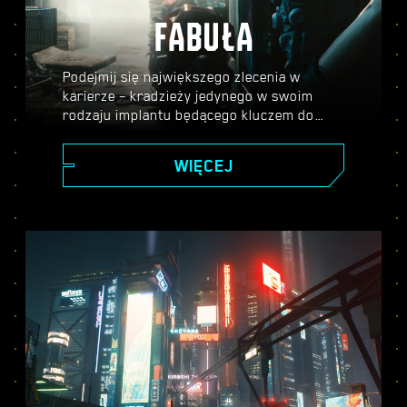
FABUŁA
Podejmij się największego zlecenia w
karierze – kradzieży jedynego w swoim
rodzaju implantu będącego kluczem do
nieśmiertelności – i ruszaj na podbój
potężnego miasta przyszłości, którego
WIĘCEJ
historię kształtują twoje decyzje. Wykonuj
różne zadania, by piąć się po szczeblach
kariery i odkryj tajemnice bezcennego
implantu, który każdy chce dostać w swoje
ręce.