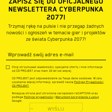
ZAPISZ SIĘ DO OFICJALNEGO
NEWSLETTERA CYBERPUNKA
2077!
Trzymaj rękę na pulsie i nie przegap żadnych
nowości i ogłoszeń w temacie gier i projektów
ze świata Cyberpunka 2077!
Wprowadź swój adres e-mail
Chcę otrzymywać wiadomości, specjalne oferty i inne informacje
od CD PROJEKT oraz mam 16 lat lub więcej
CD PROJEKT jest odpowiedzialne za Twoje dane osobowe. W celu
uzyskania więcej informacji, sprawdź naszą
Politykę Prywatności
CD PROJEKT
Niniejsza strona jest chroniona narzędziem reCAPTCHA oraz
podlega
Polityce prywatności
i
Warunkom korzystania z usług
Google.
WYŚLIJ