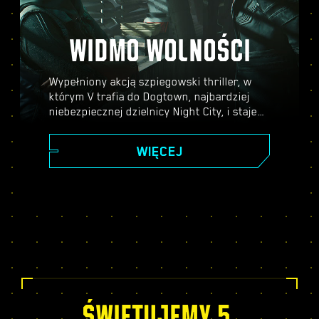
WIDMO WOLNOŚCI
Wypełniony akcją szpiegowski thriller, w
którym V trafia do Dogtown, najbardziej
niebezpiecznej dzielnicy Night City, i staje
się częścią skomplikowanej intrygi, w którą
zamieszani są przedstawiciele najwyższych
WIĘCEJ
kręgów władzy. Zanurz się w świecie
szpiegów w cieszącym się uznaniem
krytyków dodatku do Cyberpunka 2077,
poznaj fascynującą, pełną zwrotów akcji
fabułę i ciesz się szeregiem nowych zadań,
elementów rozgrywki, aktywności i nie
tylko!
ŚWIĘTUJEMY 5.