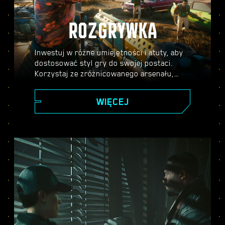
ROZGRYWKA
Inwestuj w różne umiejętności i atuty, aby
dostosować styl gry do swojej postaci.
Korzystaj ze zróżnicowanego arsenału,
umiejętności hakerskich oraz
cybernetycznych ulepszeń, aby stać się
WIĘCEJ
legendą Night City. Bierz udział w
strzelaninach, atakuj wrogów z dystansu
lub skradaj się przez pilnie strzeżone
miejsca.