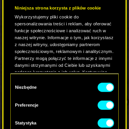
Wprowadza wsparcie dla struktury BVH8
Niniejsza strona korzysta z plików cookie
(8-way Bounding Volume Hierarchy) w celu
Wykorzystujemy pliki cookie do
poprawy wydajności i skuteczności
elementów ray tracingu — oświetlenia, cieni
spersonalizowania treści i reklam, aby oferować
i odbić.
funkcje społecznościowe i analizować ruch w
Wprowadza algorytm VRS (Variable Rate
naszej witrynie. Informacje o tym, jak korzystasz
Shading) optymalizujący cieniowanie.
z naszej witryny, udostępniamy partnerom
Wprowadza 3 tryby graficzne:
społecznościowym, reklamowym i analitycznym.
Tryb Ray Tracing
włącza funkcję odbić
Partnerzy mogą połączyć te informacje z innymi
ze śledzeniem promieni światła na
danymi otrzymanymi od Ciebie lub uzyskanymi
karoserii pojazdów i przezroczystych
podczas korzystania z ich usług. Kontynuując
obiektach oraz generację wszystkich
korzystanie z naszej witryny, zgadasz się na
cieni przy pomocy ray tracingu,
Wybór
używanie plików cookie.
gwarantując jednocześnie stabilne 60
Niezbędne
zgody
FPS-ów. Jest to ustawienie domyślne i
nasz rekomendowany sposób na
Preferencje
doświadczenie gry na PlayStation 5
Pro.
Tryb wydajności
zapewnia płynną
Statystyka
rozgrywkę, utrzymując do 60 FPS-ów