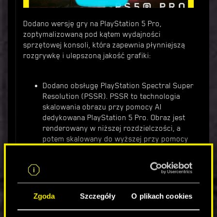
Dodano wersję gry na PlayStation 5 Pro,
zoptymalizowaną pod kątem wydajności
sprzętowej konsoli, która zapewnia płynniejszą
rozgrywkę i ulepszoną jakość grafiki:
Dodano obsługę PlayStation Spectral Super
Resolution (PSSR). PSSR to technologia
skalowania obrazu przy pomocy AI
dedykowana PlayStation 5 Pro. Obraz jest
renderowany w niższej rozdzielczości, a
potem skalowany do wyższej przy pomocy
PSSR, co pozwala zachować dużą
wydajność.
Zawiera optymalizacje zapytań dotyczących
obiektów obsługujących ray tracing i
usprawnienia pamięci podręcznej ray
Zgoda
Szczegóły
O plikach cookies
tracingu, by zredukować pojawiające się
nagle cienie.