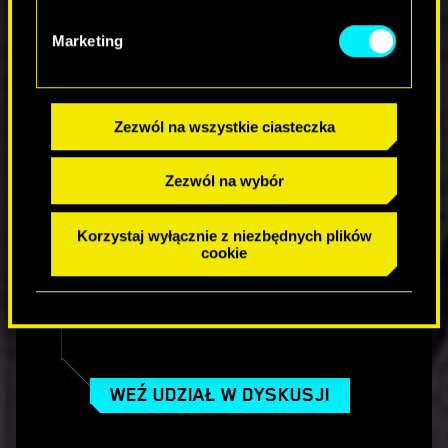
na standardowych ekranach i do 90
FPS-ów na ekranach z VRR.
Marketing
Tryb Ray Tracing Pro
dodaje funkcje ray
tracingu dla światła nieba, oświetlenia
emisyjnego oraz okluzji otoczenia,
zapewniając 40 FPS-ów na ekranach o
Zezwól na wszystkie ciasteczka
wysokiej częstotliwości odświeżania
(HFR). Jeśli twój wyświetlacz nie
Zezwól na wybór
wspiera HFR, docelową liczbą klatek na
sekundę w tym trybie będzie 30 FPS-
ów.
Korzystaj wyłącznie z niezbędnych plików
cookie
KOMENTARZE_1
WEŹ UDZIAŁ W DYSKUSJI