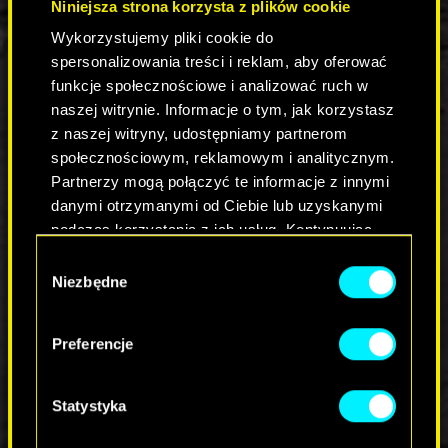
Podłącz się, podkręć głośność i zanurz w
Niniejsza strona korzysta z plików cookie
najnowszym odcinku "Najważniejsi jesteście Wy!".
Wykorzystujemy pliki cookie do
Bo legendy tak po prostu nie odchodzą w
spersonalizowania treści i reklam, aby oferować
niepamięć.
funkcje społecznościowe i analizować ruch w
naszej witrynie. Informacje o tym, jak korzystasz
z naszej witryny, udostępniamy partnerom
społecznościowym, reklamowym i analitycznym.
Partnerzy mogą połączyć te informacje z innymi
danymi otrzymanymi od Ciebie lub uzyskanymi
podczas korzystania z ich usług. Kontynuując
korzystanie z naszej witryny, zgadasz się na
KOMENTARZE_2
Wybór
używanie plików cookie.
Niezbędne
zgody
Preferencje
WEŹ UDZIAŁ W DYSKUSJI
Statystyka