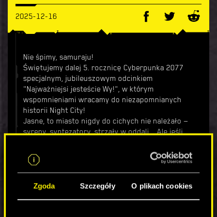
2025-12-16
Nie śpimy, samuraju!
Świętujemy dalej 5. rocznicę Cyberpunka 2077
specjalnym, jubileuszowym odcinkiem
"Najważniejsi jesteście Wy!", w którym
wspomnieniami wracamy do niezapomnianych
historii Night City!
Jasne, to miasto nigdy do cichych nie należało —
syreny, syntezatory, strzały w oddali... Ale jeśli
jest jedna nuta, która nieprzerwanie rozbrzmiewa
w jego duszy i przebija się przez ten cały hałas,
to jest to „Never Fade Away”.
Więc przeczesaliśmy ulice miasta snów i
znaleźliśmy muzycznych buntowników, którzy na
Zgoda
Szczegóły
O plikach cookies
nowo, po swojemu, zinterpretowali ten ikoniczny
utwór.