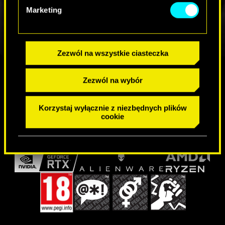
Marketing
Zezwól na wszystkie ciasteczka
DOŁĄCZ DO SPOŁECZNOŚCI
Zezwól na wybór
Korzystaj wyłącznie z niezbędnych plików
cookie