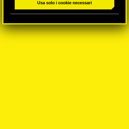
Usa solo i cookie necessari
n
s
o