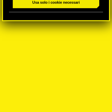
Usa solo i cookie necessari
n
s
o