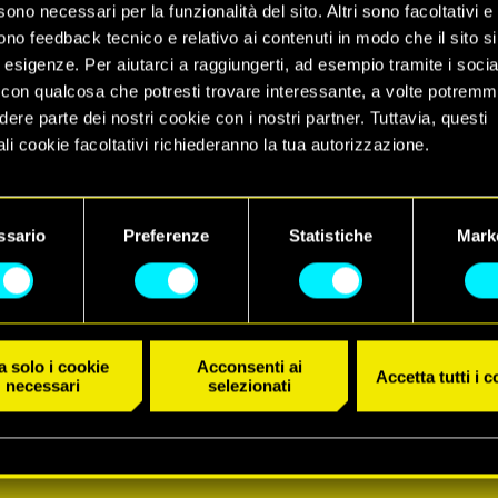
sono necessari per la funzionalità del sito. Altri sono facoltativi e 
ono feedback tecnico e relativo ai contenuti in modo che il sito si
e esigenze. Per aiutarci a raggiungerti, ad esempio tramite i socia
con qualcosa che potresti trovare interessante, a volte potrem
dere parte dei nostri cookie con i nostri partner. Tuttavia, questi
li cookie facoltativi richiederanno la tua autorizzazione.
 dettagli su come utilizziamo i cookie e su come impostare le tue
nze sono disponibili nel menu "Impostazioni" qui sotto.
ssario
Preferenze
Statistiche
Mark
 solo i cookie
Acconsenti ai
Accetta tutti i 
necessari
selezionati