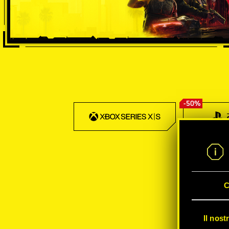
-50%
C
Il nost