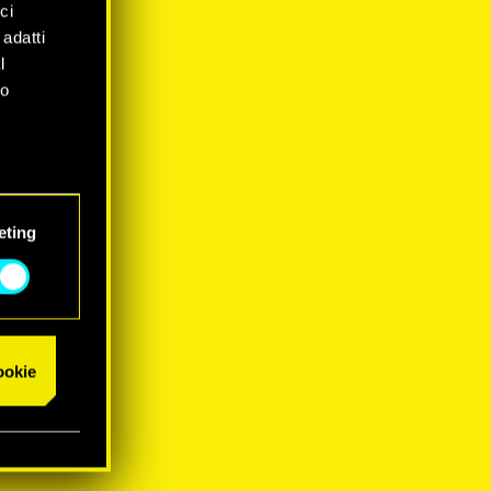
ci
 adatti
l
mo
eting
cookie