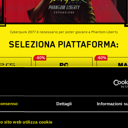
Cyberpunk 2077 è necessario per poter giocare a Phantom Liberty
SELEZIONA PIATTAFORMA:
-60%
-60%
onsenso
Dettagli
Informazioni su
ro sito web utilizza cookie