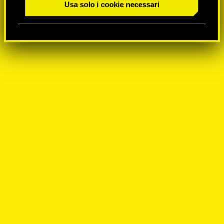
Usa solo i cookie necessari
n
s
o