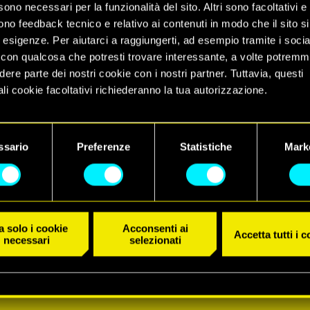
sono necessari per la funzionalità del sito. Altri sono facoltativi e 
ono feedback tecnico e relativo ai contenuti in modo che il sito si
e esigenze. Per aiutarci a raggiungerti, ad esempio tramite i socia
con qualcosa che potresti trovare interessante, a volte potrem
dere parte dei nostri cookie con i nostri partner. Tuttavia, questi
li cookie facoltativi richiederanno la tua autorizzazione.
 dettagli su come utilizziamo i cookie e su come impostare le tue
nze sono disponibili nel menu "Impostazioni" qui sotto.
ssario
Preferenze
Statistiche
Mark
 solo i cookie
Acconsenti ai
Accetta tutti i 
necessari
selezionati