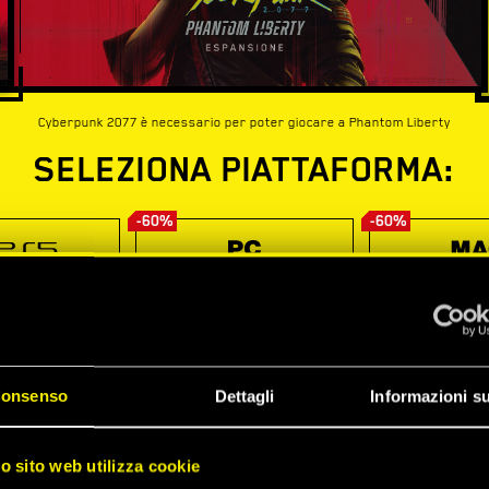
Cyberpunk 2077 è necessario per poter giocare a Phantom Liberty
SELEZIONA PIATTAFORMA:
-60%
-60%
onsenso
Dettagli
Informazioni su
ro sito web utilizza cookie