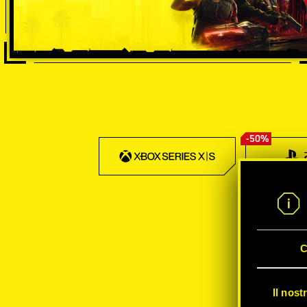
-50%
C
Il nost