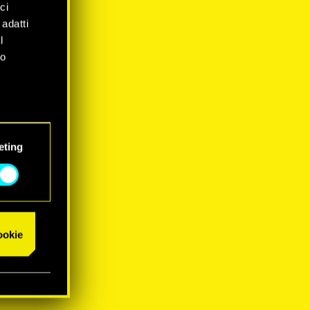
ci
 adatti
l
mo
eting
cookie