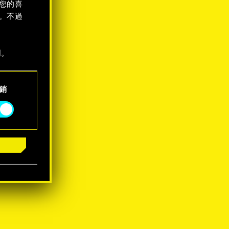
您的喜
。不過
明。
銷