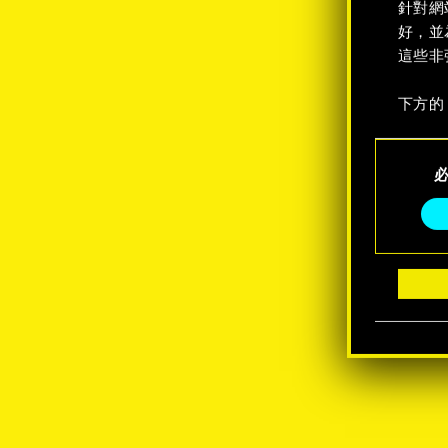
針對網
好，並
這些非
下方的
C
o
n
s
e
n
t
S
e
l
e
c
t