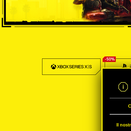
-50%
C
Il nost