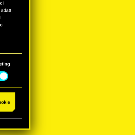
ci
 adatti
l
mo
eting
cookie