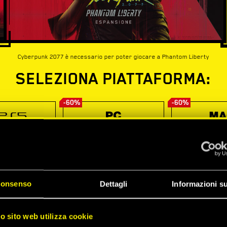
Cyberpunk 2077 è necessario per poter giocare a Phantom Liberty
SELEZIONA PIATTAFORMA:
-60%
-60%
onsenso
Dettagli
Informazioni su
ro sito web utilizza cookie