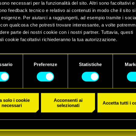
sono necessari per la funzionalità del sito. Altri sono facoltativi e 
ono feedback tecnico e relativo ai contenuti in modo che il sito si
e esigenze. Per aiutarci a raggiungerti, ad esempio tramite i socia
con qualcosa che potresti trovare interessante, a volte potrem
dere parte dei nostri cookie con i nostri partner. Tuttavia, questi
li cookie facoltativi richiederanno la tua autorizzazione.
 dettagli su come utilizziamo i cookie e su come impostare le tue
nze sono disponibili nel menu "Impostazioni" qui sotto.
ssario
Preferenze
Statistiche
Mark
 solo i cookie
Acconsenti ai
Accetta tutti i 
necessari
selezionati