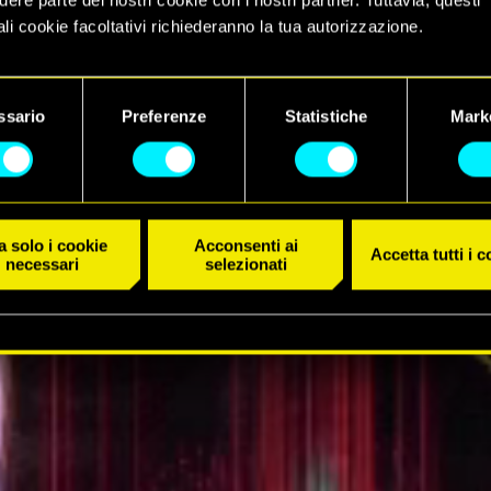
li cookie facoltativi richiederanno la tua autorizzazione.
 dettagli su come utilizziamo i cookie e su come impostare le tue
IL TRAILER
nze sono disponibili nel menu "Impostazioni" qui sotto.
ssario
Preferenze
Statistiche
Mark
 solo i cookie
Acconsenti ai
Accetta tutti i 
necessari
selezionati