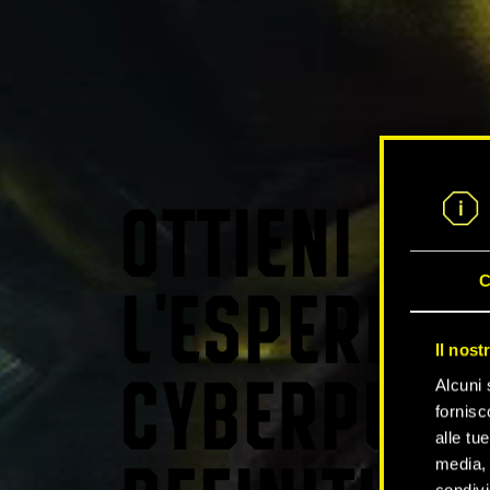
OTTIENI
C
L'ESPERIEN
Il nost
Alcuni 
CYBERPUNK
fornisc
alle tu
media, 
condivi