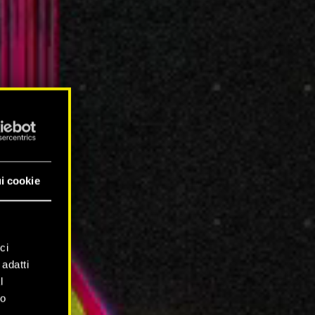
i cookie
ci
 adatti
l
mo