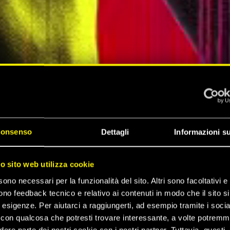
onsenso
Dettagli
Informazioni su
ZA DI
ro sito web utilizza cookie
sono necessari per la funzionalità del sito. Altri sono facoltativi e 
 2077
ono feedback tecnico e relativo ai contenuti in modo che il sito si
e esigenze. Per aiutarci a raggiungerti, ad esempio tramite i socia
con qualcosa che potresti trovare interessante, a volte potrem
dere parte dei nostri cookie con i nostri partner. Tuttavia, questi