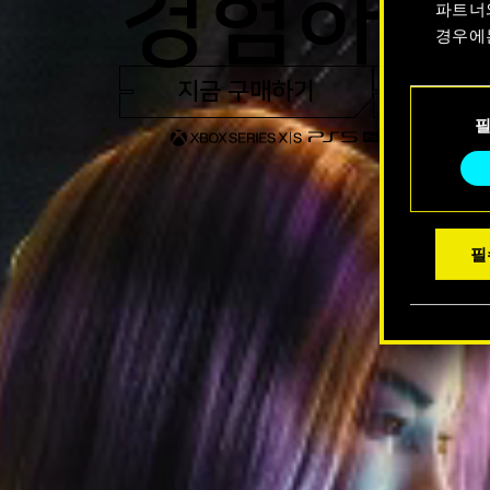
경험하세
파트너
경우에
지금 구매하기
트레일
쿠키 사
동
수 있습
의
선
택
필