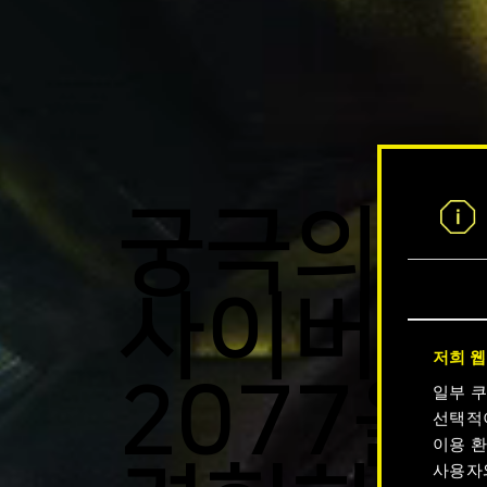
궁극의
사이버펑
저희 웹
2077을
일부 
선택적
이용 환
사용자