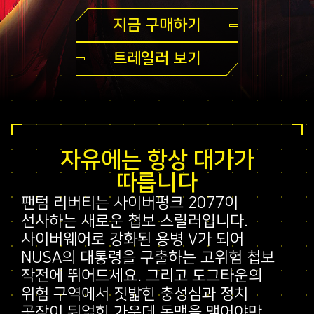
지금 구매하기
트레일러 보기
자유에는 항상 대가가
따릅니다
팬텀 리버티는 사이버펑크 2077이
선사하는 새로운 첩보 스릴러입니다.
사이버웨어로 강화된 용병 V가 되어
NUSA의 대통령을 구출하는 고위험 첩보
작전에 뛰어드세요. 그리고 도그타운의
위험 구역에서 짓밟힌 충성심과 정치
공작이 뒤얽힌 가운데 동맹을 맺어야만