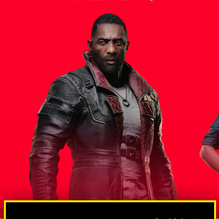
스 대통령
솔로몬 리
방대한 규모의 스파이 및 넷러너망
도그타운조