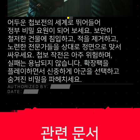
어두운 첩보전의 세계로 뛰어들어
신규 스킬 트리
정부 비밀 요원
말보다 총알이 먼저 나가는 민병대
이 되어 보세요. 보안이
철저한 건물에 침입하고, 적을 제거하고,
노련한 전문가들을 상대로 정면으로 맞서
싸우세요. 첩보 작전은 아주 위험하며,
실패는 용납되지 않습니다. 확장팩을
플레이하면서 신중하게 아군을 선택하고
숨겨진 비밀을 파헤치세요.
AUTHORIZED BY:
DATE:
관련 문서