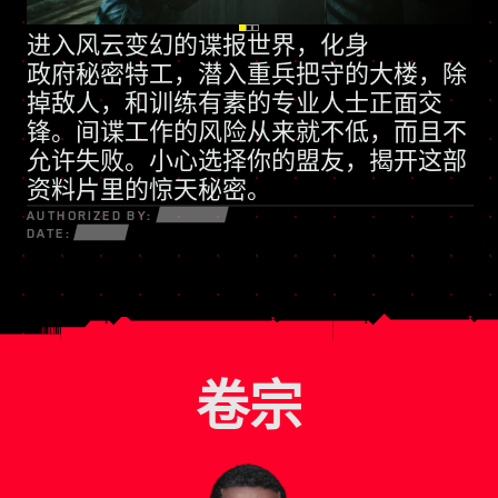
进入风云变幻的谍报世界，化身
全新技能树
政府秘密特工
动辄诉诸武力的民兵组织
，潜入重兵把守的大楼，除
掉敌人，和训练有素的专业人士正面交
锋。间谍工作的风险从来就不低，而且不
允许失败。小心选择你的盟友，揭开这部
资料片里的惊天秘密。
AUTHORIZED BY:
DATE:
卷宗