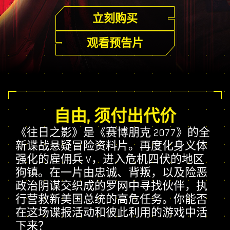
立刻购买
观看预告片
自由, 须付出代价
《往日之影》是《赛博朋克 2077》的全
新谍战悬疑冒险资料片。再度化身义体
强化的雇佣兵 V，进入危机四伏的地区
狗镇。在一片由忠诚、背叛，以及险恶
政治阴谋交织成的罗网中寻找伙伴，执
行营救新美国总统的高危任务。你能否
在这场谍报活动和彼此利用的游戏中活
下来？