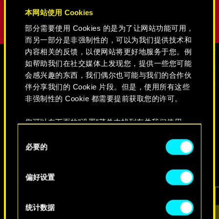
本网站使用 Cookies
部分需要使用 Cookies 的是为了让网站功能可用，
而另一部分是非强制性的，可以为我们提供技术和
内容相关的反馈，以便网站将更好地服务于您。例
如帮助我们在社交媒体上发现您，提供一些您可能
会感兴趣的东西，我们偶尔也可能与我们的合作伙
媒体
伴分享我们的 Cookie 片段。但是，使用所有这些
非强制性的 Cookie 都需要提前获取您的许可。
《赛博朋克2077》
您可以在下面的"设置"菜单中找到有关我们使用
Cookie 的所有详细信息，并调整您对 Cookie 的偏
同
好。一旦您了解了其中的内容并准备好继续，请点
必要的
意
视频
游戏截图
原画集
击"确定"。
选
择
偏好设置
统计数据