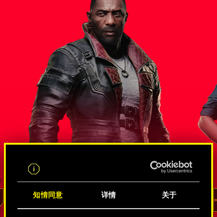
尔斯
错综复杂的间谍和黑客关系网
知情同意
详情
关于
李德