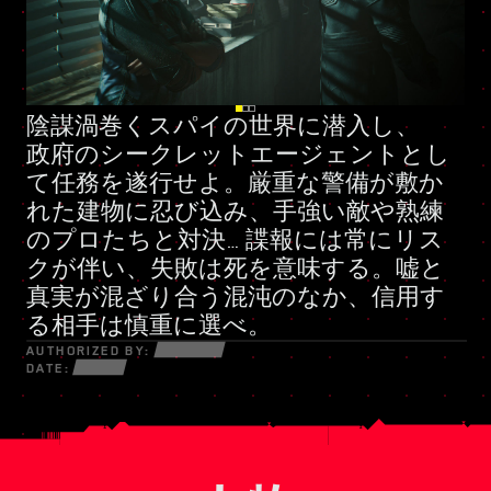
陰謀渦巻くスパイの世界に潜入し、
好戦的な私兵組織
新たなスキルツリー
政府のシークレットエージェント
とし
て任務を遂行せよ。厳重な警備が敷か
れた建物に忍び込み、手強い敵や熟練
のプロたちと対決… 諜報には常にリス
クが伴い、失敗は死を意味する。嘘と
真実が混ざり合う混沌のなか、信用す
る相手は慎重に選べ。
AUTHORIZED BY:
DATE: