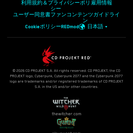
利用規約＆プライバシーポリ
雇用情報
シー
ユーザー同意書
ファンコンテンツガイドライ
ン
Cookieポリシー
REDmod
日本語
© 2026 CD PROJEKT S.A. All rights reserved. CD PROJEKT, the CD
PROJEKT logo, Cyberpunk, Cyberpunk 2077 and the Cyberpunk 2077
logo are trademarks and/or registered trademarks of CD PROJEKT
S.A. in the US and/or other countries.
thewitcher.com