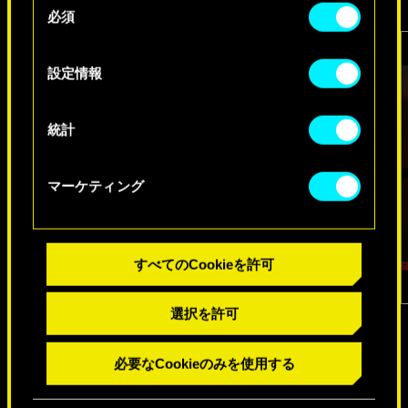
必須
意
Cookieの使用およびパフォーマンスの変更点に関
の
する詳細は、下記の「設定」メニューでご確認く
選
設定情報
ださい。
択
統計
マーケティング
すべてのCookieを許可
1
/
6
選択を許可
必要なCookieのみを使用する