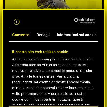
Consenso
Dettagli
Informazioni sui cookie
Il nostro sito web utilizza cookie
Alcuni sono necessari per la funzionalità del sito.
SELEZIONA PIATTAFORMA:
Altri sono facoltativi e ci forniscono feedback
tecnico e relativo ai contenuti in modo che il sito
si adatti alle tue esigenze. Per aiutarci a
raggiungerti, ad esempio tramite i social media,
con qualcosa che potresti trovare interessante, a
-50%
volte potremmo condividere parte dei nostri
cookie con i nostri partner. Tuttavia, questi
eventuali cookie facoltativi richiederanno la tua