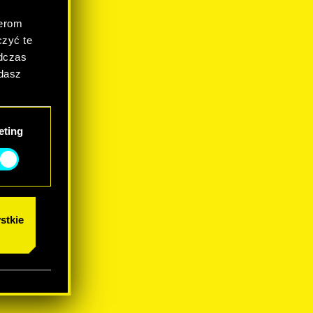
.
nerom
zyć te
odczas
adasz
eting
stkie