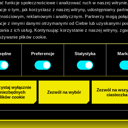
ać funkcje społecznościowe i analizować ruch w naszej witrynie
acje o tym, jak korzystasz z naszej witryny, udostępniamy part
znościowym, reklamowym i analitycznym. Partnerzy mogą połąc
acje z innymi danymi otrzymanymi od Ciebie lub uzyskanymi p
ania z ich usług. Kontynuując korzystanie z naszej witryny, zg
używanie plików cookie.
będne
Preferencje
Statystyka
Mark
ystaj wyłącznie
Zezwól na wszy
 niezbędnych
Zezwól na wybór
ciasteczka
lików cookie