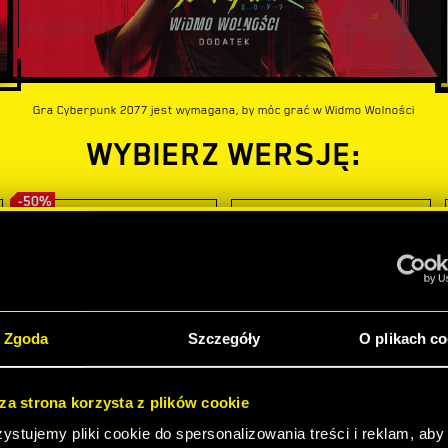
Gra Cyberpunk 2077 jest wymagana, by móc grać w Widmo Wolności
WYBIERZ WERSJĘ:
-50%
Zgoda
Szczegóły
O plikach co
sza strona korzysta z plików cookie
stujemy pliki cookie do spersonalizowania treści i reklam, aby