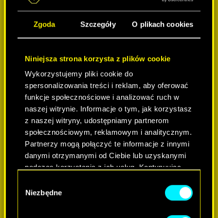
Zgoda
Szczegóły
O plikach cookies
Niniejsza strona korzysta z plików cookie
Wykorzystujemy pliki cookie do
spersonalizowania treści i reklam, aby oferować
funkcje społecznościowe i analizować ruch w
naszej witrynie. Informacje o tym, jak korzystasz
z naszej witryny, udostępniamy partnerom
społecznościowym, reklamowym i analitycznym.
Partnerzy mogą połączyć te informacje z innymi
danymi otrzymanymi od Ciebie lub uzyskanymi
podczas korzystania z ich usług. Kontynuując
korzystanie z naszej witryny, zgadasz się na
W
używanie plików cookie.
Niezbędne
y
b
ó