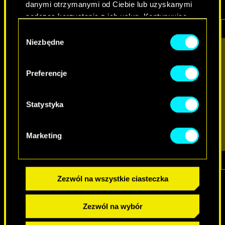
danymi otrzymanymi od Ciebie lub uzyskanymi
podczas korzystania z ich usług. Kontynuując
korzystanie z naszej witryny, zgadasz się na
Wybór
używanie plików cookie.
Niezbędne
zgody
Preferencje
Statystyka
Marketing
1
z
7
Zezwól na wszystkie ciasteczka
Zezwól na wybór