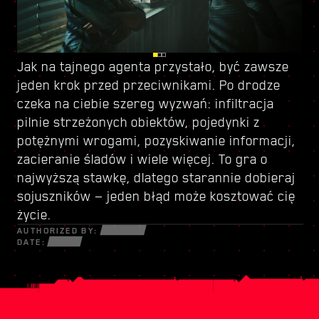
Jak na
Kieruj się do Dogtown — zrujnowanej części
Z racji przyznanego ci statusu tajnego agenta
tajnego agenta
przystało, być zawsze
jeden krok przed przeciwnikami. Po drodze
miasta rządzonej przez
i wagi misji masz teraz dostęp do
czeka na ciebie szereg wyzwań: infiltracja
bezwzględnego watażkę
nowego zestawu umiejętności
. To miejsce oferuje
— zrób z niego
pilnie strzeżonych obiektów, pojedynki z
szereg dodatkowych możliwości zarobku,
dobry użytek. Na miejscu znajdziesz też sprzęt
potężnymi wrogami, pozyskiwanie informacji,
niekoniecznie legalnych, ale zawsze
i broń, których próżno szukać w Night City.
zacieranie śladów i wiele więcej. To gra o
ekscytujących. Nie krępuj się, to co robisz
Korzystaj z nowego arsenału wedle uznania —
najwyższą stawkę, dlatego starannie dobieraj
poza misją główną, to twoja sprawa, ale miej
w Dogtown wszystkie chwyty są dozwolone.
sojuszników — jeden błąd może kosztować cię
oczy z tyłu głowy — niebezpieczeństwo czai się
życie.
na każdym kroku.
AUTHORIZED BY:
DATE: