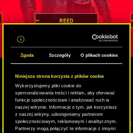
tkiem jej
dowodził swoich mistrzowskich
nieocenione
ird
umiejętności, podejmując się misji z
który nier
lny atut,
pozoru niemożliwych
. Pozyskiwanie
innych tożs
REED
iepewną
cennych informacji czy infiltracja
jest charak
strzeżonych celów to dla niego chleb
spędziła
w
żby w jej
powszechny. Reed jest przy tym kimś
cechy wyos
obdarzonym głębokim poczuciem
Zgoda
Szczegóły
O plikach cookies
obowiązku, a u osób, z którymi
współpracuje, najwyżej ceni sobie
lojalność.
Niniejsza strona korzysta z plików cookie
MEDIA
Wykorzystujemy pliki cookie do
spersonalizowania treści i reklam, aby oferować
funkcje społecznościowe i analizować ruch w
CYBERPUNK 2077
naszej witrynie. Informacje o tym, jak korzystasz
z naszej witryny, udostępniamy partnerom
społecznościowym, reklamowym i analitycznym.
WIDEO
SCREENSHOTY
GRAFIKI KONCEPCYJNE
Partnerzy mogą połączyć te informacje z innymi