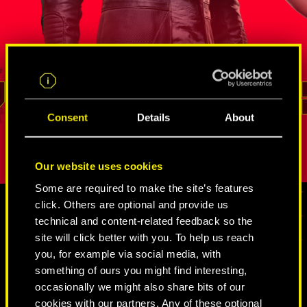
s
agente de la FIA que ha demostrado su
neurodanza
altura en
valía en un sinfín de misiones de
de Intelige
de
inteligencia encubiertas. Él sabe mejor
Estados Un
rso de
que nadie cómo sacar provecho de
cambiaform
un recurso
las innumerables redes de
vena irasc
ara
espías y netrunners
, cómo extraer
no ha logr
REED
información y cómo acceder a los lugares
represente
Consent
Details
About
pción.
con mayor vigilancia. Su lealtad y su
personalida
sentido del deber son inquebrantables.
Our website uses cookies
Some are required to make the site’s features
click. Others are optional and provide us
technical and content-related feedback so the
CONTENIDO MULTIMEDIA
site will click better with you. To help us reach
you, for example via social media, with
something of ours you might find interesting,
occasionally we might also share bits of our
CYBERPUNK 2077
cookies with our partners. Any of these optional