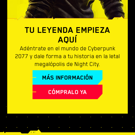
TU LEYENDA EMPIEZA
AQUÍ
Adéntrate en el mundo de Cyberpunk
2077 y dale forma a tu historia en la letal
megalópolis de Night City.
MÁS INFORMACIÓN
CÓMPRALO YA