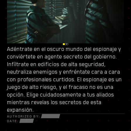
Adéntrate en el oscuro mundo del espionaje y
Vigila tus espaldas en Dogtown, una urbe en
Sube el listón con
conviértete en
ruinas dentro de otra urbe controlada por
un nuevo árbol de habilidades
agente secreto del gobierno
y conforma un
.
Infíltrate en edificios de alta seguridad,
una milicia de gatillo fácil
estilo de juego único. Usa todas las armas
. Sus estructuras
neutraliza enemigos y enfréntate cara a cara
derruidas están repletas de secretos y
nuevas y piezas de ciberware a tu disposición
con profesionales curtidos. El espionaje es un
oportunidades para aquellos que estén
para sobrevivir en un mundo fracturado de
juego de alto riesgo, y el fracaso no es una
dispuestos a todo. Dentro de sus muros,
estafadores desesperados, astutos
opción. Elige cuidadosamente a tus aliados
descubrirás encargos y misiones de alta
netrunners y mercenarios sin escrúpulos
mientras revelas los secretos de esta
intensidad con más cosas en juego que nunca.
dispuestos a todo por el dinero y el poder.
expansión.
AUTHORIZED BY:
DATE: