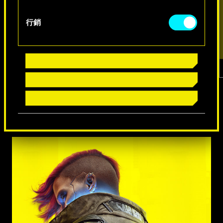
行銷
1
／
7