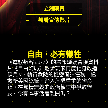
立刻購買
觀看宣傳影片
自由，必有犧牲
《電馭叛客 2077》的諜報懸疑冒險資料
片《自由幻局》邀請玩家再度化身改造
傭兵 V，執行危險的機密間諜任務，拯
救新美國總統。踏入危機重重的狗命
鎮，在無情無義的政治權謀中爭取盟
友。你有本事活著離開嗎？