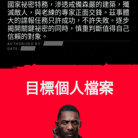
國家祕密特務
凡事訴諸武力的民兵組織
，滲透戒備森嚴的建築，殲
滅敵人，與老練的專家正面交鋒。茲事體
大的諜報任務只許成功，不許失敗。逐步
揭開關鍵祕密的同時，慎重判斷值得自己
信賴的對象。
AUTHORIZED BY:
DATE:
目標個人檔案