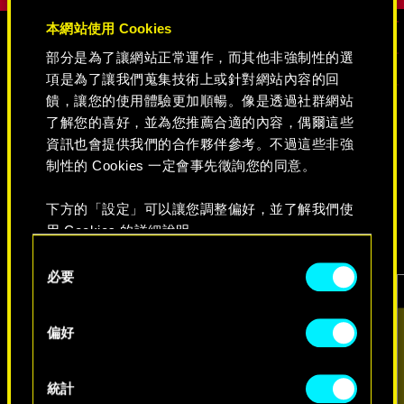
本網站使用 Cookies
部分是為了讓網站正常運作，而其他非強制性的選
媒體
項是為了讓我們蒐集技術上或針對網站內容的回
饋，讓您的使用體驗更加順暢。像是透過社群網站
了解您的喜好，並為您推薦合適的內容，偶爾這些
資訊也會提供我們的合作夥伴參考。不過這些非強
《電馭叛客 2077》
制性的 Cookies 一定會事先徵詢您的同意。
下方的「設定」可以讓您調整偏好，並了解我們使
影片
遊戲擷圖
概念美術圖
用 Cookies 的詳細說明。
Consent
必要
Selection
偏好
統計