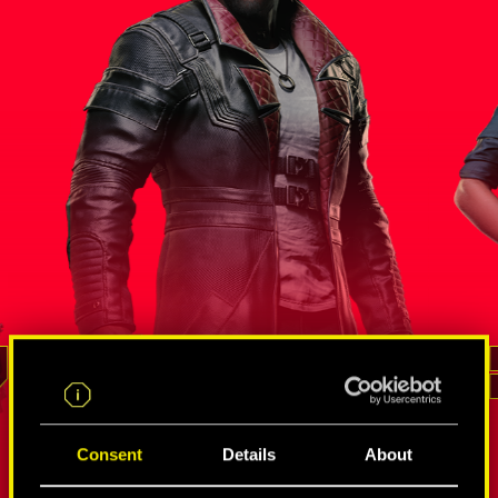
統 
索羅門．
間諜和竄網使的錯綜網絡
蟄伏狗命
李德
Consent
Details
About