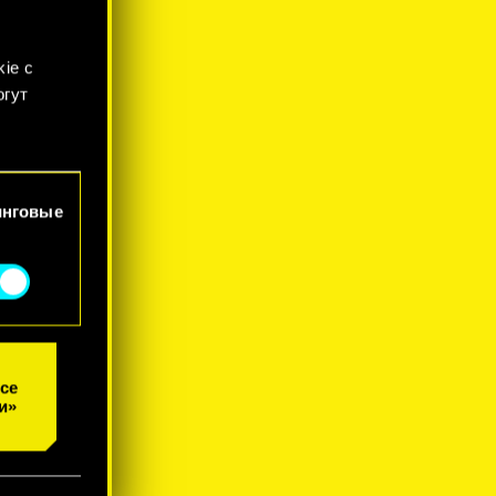
ie с
огут
йлы
инговые
се
и»