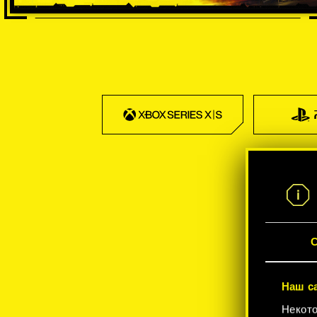
С
Наш с
Некото