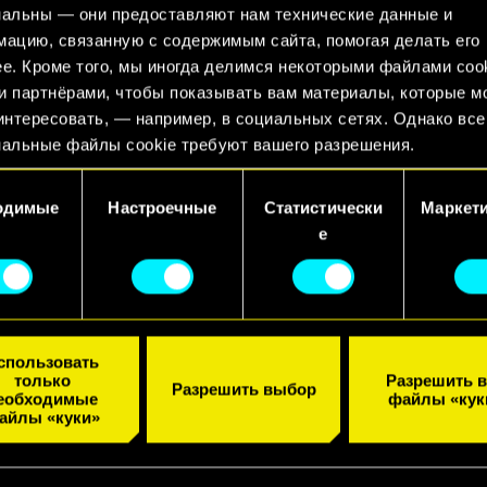
альны — они предоставляют нам технические данные и
ацию, связанную с содержимым сайта, помогая делать его
е. Кроме того, мы иногда делимся некоторыми файлами cook
 партнёрами, чтобы показывать вам материалы, которые м
интересовать, — например, в социальных сетях. Однако все
альные файлы cookie требуют вашего разрешения.
 подробную информацию о том, как мы используем ваши фа
одимые
Настроечные
Статистически
Маркет
, и изменить связанные с ними параметры можно в меню
е
ойки» ниже.
спользовать
только
Разрешить в
Разрешить выбор
еобходимые
файлы «кук
айлы «куки»