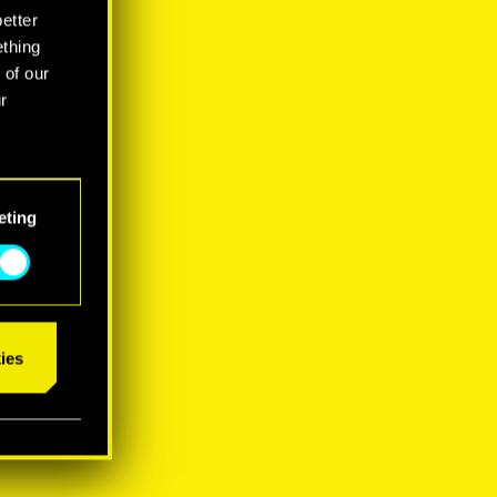
better
ething
 of our
r
eting
ies