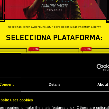
Necesitas tener Cyberpunk 2077 para poder jugar Phantom Liberty
SELECCIONA PLATAFORMA:
-60%
-60%
Consent
Details
About
bsite uses cookies
e required to make the site’s features click. Others are optiona