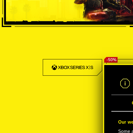
-50%
Our we
Some ar