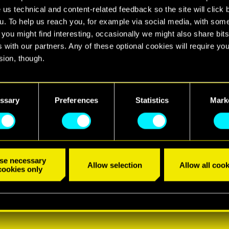
 us technical and content-related feedback so the site will click 
u. To help us reach you, for example via social media, with som
 you might find interesting, occasionally we might also share bits
 with our partners. Any of these optional cookies will require you
sion, though.
find all the details regarding our use of cookies and tweak your
nces regarding them in the “Settings” menu below.
ssary
Preferences
Statistics
Mark
se necessary
Allow selection
Allow all cook
cookies only