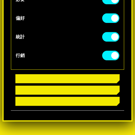
o
-60%
n
s
偏好
-60%
e
n
t
統計
S
e
行銷
l
e
c
t
i
o
n