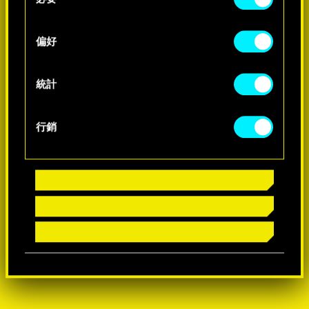
o
-60%
n
s
偏好
-60%
e
n
t
統計
S
e
行銷
l
e
c
t
i
o
n