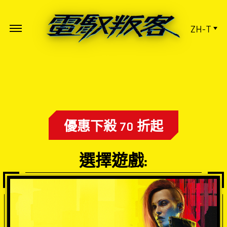
ZH-T
優惠下殺 70 折起
選擇遊戲: