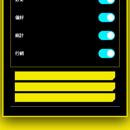
o
-60%
n
s
偏好
-60%
e
n
t
統計
S
e
行銷
l
e
c
t
i
o
n