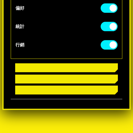
s
偏好
e
n
t
統計
S
e
行銷
l
e
c
t
i
o
n