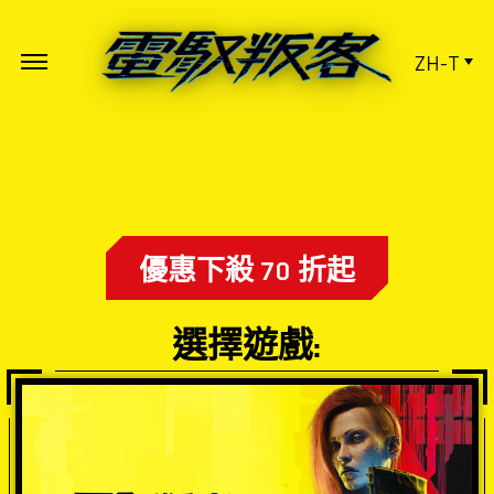
ZH-T
優惠下殺 70 折起
選擇遊戲: