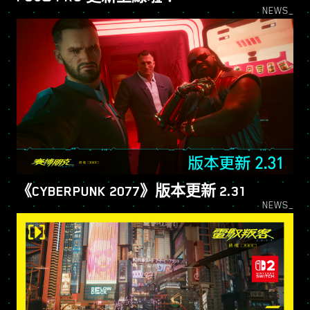
NEWS_
《CYBER​​PUNK 2077》版本更新 2.31
NEWS_