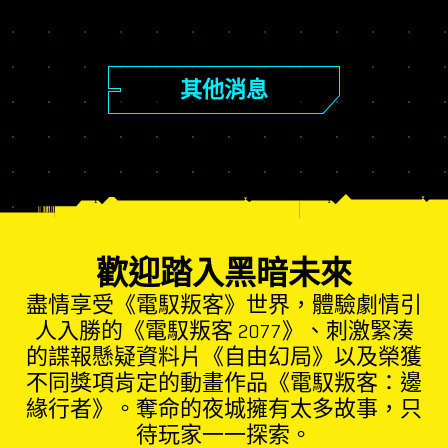
其他消息
歡迎踏入黑暗未來
盡情享受《電馭叛客》世界，體驗劇情引
人入勝的《電馭叛客 2077》、刺激緊湊
的諜報懸疑資料片《自由幻局》以及榮獲
不同獎項肯定的動畫作品《電馭叛客：邊
緣行者》。奪命的夜城擁有太多故事，只
待玩家一一探索。