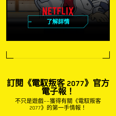
了解詳情
訂閱《電馭叛客 2077》官方
電子報！
不只是遊戲——獲得有關《電馭叛客
2077》的第一手情報！