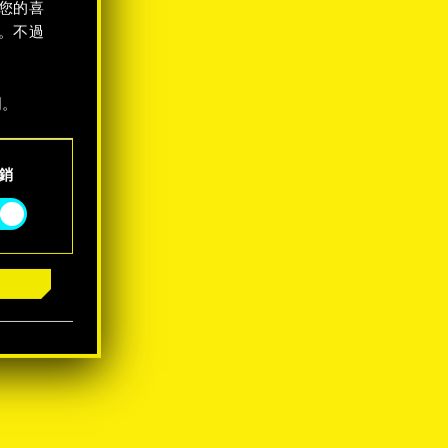
您的喜
。不過
明。
銷