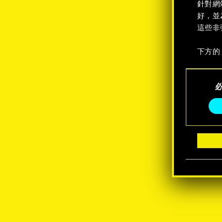
針對網
好，並
這些非
下方的
C
o
n
s
e
n
t
S
e
l
e
c
t