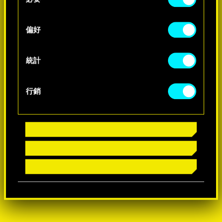
o
-60%
n
s
偏好
-60%
e
n
t
統計
S
e
行銷
l
e
c
t
i
o
n