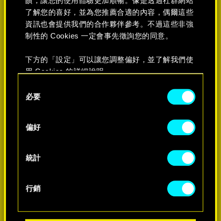
饋，讓您的使用體驗更加順暢。像是透過社群網站
了解您的喜好，並為您推薦合適的內容，偶爾這些
資訊也會提供我們的合作夥伴參考。不過這些非強
制性的 Cookies 一定會事先徵詢您的同意。
下方的「設定」可以讓您調整偏好，並了解我們使
用 Cookies 的詳細說明。
C
必要
o
n
s
偏好
e
n
t
統計
S
e
行銷
l
e
c