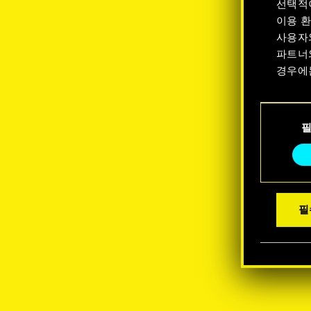
선택적
이용 환
사용자
파트너
경우에
쿠키 사
동의
수 있습
선택
필