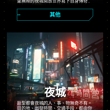
望無際的夜城開放世界寫下自身傳奇，
讓每一次抉擇左右劇情與世界的走向。
接下五花八門的工作，從前途可期的傭
其他
兵進階為傳奇電馭叛客，同時揭開引起
多方爭奪的無價植入物背後的謎團。
夜城
巨型都會夜城的人、事、物無奇不有。
目的地、出發時間、交通手段，都由你