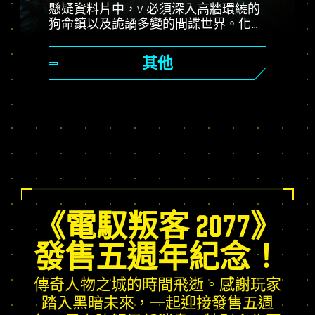
懸疑資料片中，V 必須深入高牆環繞的
狗命鎮以及詭譎多變的間諜世界。化身
祕密特務，置身驚心動魄、高潮迭起的
劇情，衡量左右命運的不同抉擇。發揮
其他
資料片專屬聖物技能樹的潛能，體驗動
態生成的開放世界任務、全新委託和其
他更多內容！
《電馭叛客 2077》
發售五週年紀念！
傳奇人物之城的時間飛逝。感謝玩家
踏入黑暗未來，一起迎接發售五週