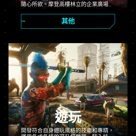
隨心所欲。摩登高樓林立的企業廣場、
廣漠的郊區惡地都藏有各式各樣不可思
議的祕密。
其他
遊玩
開發符合自身遊玩風格的技能和專精，