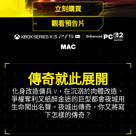
立刻購買
觀看預告片
傳奇就此展開
化身改造傭兵 V，在沉溺於肉體改造、
爭權奪利又紙醉金迷的巨型都會夜城用
生命闖出名聲。夜城出傳奇，你又將寫
下怎樣的傳奇？