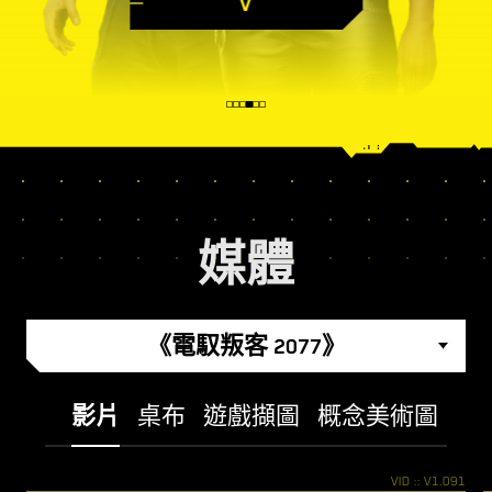
V
媒體
《電馭叛客 2077》
影片
桌布
遊戲擷圖
概念美術圖