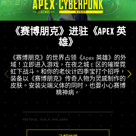
《赛博朋克》进驻《APEX 英
雄》
《赛博朋克》的世界占领《Apex 英雄》的外
域！立即进入游戏，在夜之城 E 区的璀璨霓
虹下战斗。和你的老伙计四季宝打个招呼，
装备以《赛博朋克》传奇人物为灵感制作的
皮肤。安装尖端义体的同时，也要小心赛博
精神病。