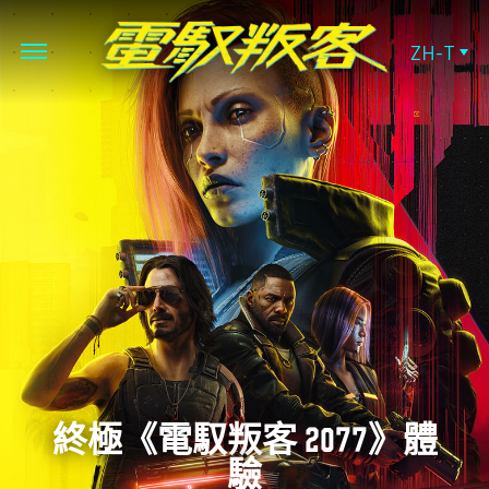
ZH-T
終極《電馭叛客 2077》體
驗