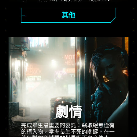
率以及其他更多功能讓遊玩再進化。
「表現」、「光線追蹤」、「光線追蹤
其他
Pro」三大模式登場，讓玩家感受強化
畫質與流暢動態畫面，還有《電馭叛客
2077》以及 PS5® Pro 的潛力。
劇情
完成畢生最重要的委託：竊取絕無僅有
的植入物，掌握長生不死的關鍵。在一