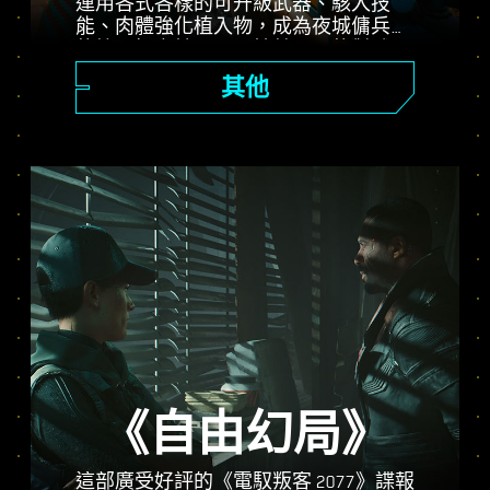
運用各式各樣的可升級武器、駭入技
能、肉體強化植入物，成為夜城傭兵界
的第一把交椅。展開槍林彈雨的對戰，
遠距壓制敵方，或潛行深入戒備森嚴的
其他
地點。
《自由幻局》
這部廣受好評的《電馭叛客 2077》諜報