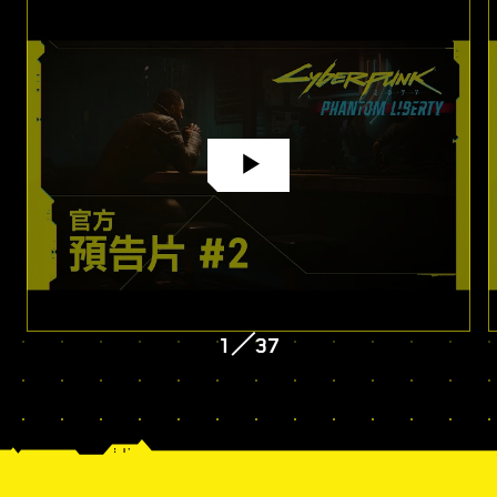
1
／
37