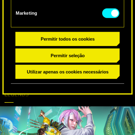
DESEJOS ESPECIAIS DE ANIVERSÁRIO
Marketing
Permitir todos os cookies
Permitir seleção
Utilizar apenas os cookies necessários
CYBERPUNK
SAIBA MAIS
CHEGA AO APEX
LEGENDS