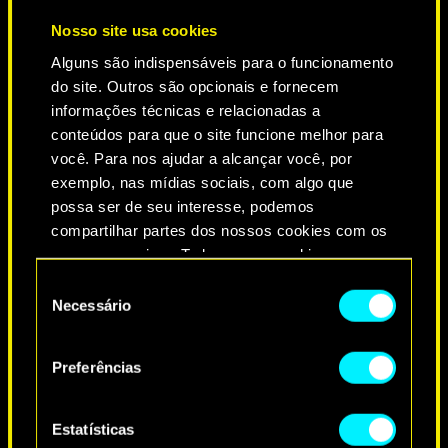
Nosso site usa cookies
Alguns são indispensáveis para o funcionamento
do site. Outros são opcionais e fornecem
informações técnicas e relacionadas a
conteúdos para que o site funcione melhor para
você. Para nos ajudar a alcançar você, por
exemplo, nas mídias sociais, com algo que
NEVER FADE AWAY
possa ser de seu interesse, podemos
compartilhar partes dos nossos cookies com os
nossos parceiros. Todos esses cookies
adicionais precisarão da sua permissão, no
Seleção
entanto.
Necessário
de
consentimento
Você encontrará todos os detalhes sobre o uso
Preferências
de cookies e poderá ajustar as suas preferências
no menu "Configurações" abaixo.
Estatísticas