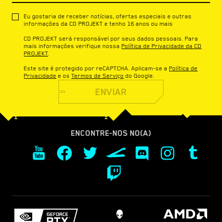
Eu gostaria de receber notícias, ofertas especiais e outras
informações da CD PROJEKT e tenho 16 anos ou mais
CD PROJEKT será responsável por seus dados pessoais. Para
mais informações verifique nossa
Política de Privacidade da CD
PROJEKT
.
Este site é protegido por reCAPTCHA. Aplicam-se a
Política de
Privacidade
e os
Termos de Serviço
do Google.
ENVIAR
ENCONTRE-NOS NO(A)