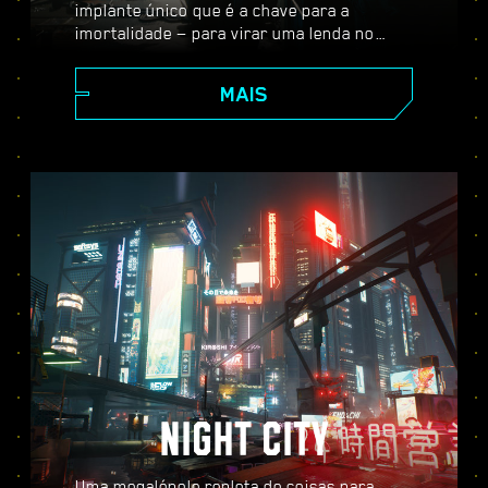
implante único que é a chave para a
imortalidade — para virar uma lenda no
vasto mundo aberto de Night City, onde as
suas escolhas moldam a história e as
MAIS
pessoas ao seu redor. Aceite uma variedade
de serviços para ir de mercenário
promissor a lendário cyberpunk enquanto
desvenda os mistérios do inestimável
implante tão cobiçado por todos.
NIGHT CITY
Uma megalópole repleta de coisas para