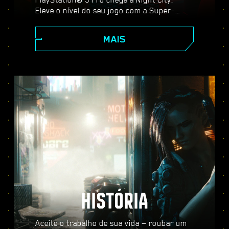
Eleve o nível do seu jogo com a Super-
Resolução Espectral do PlayStation (PSSR),
recursos avançados de traçado de raio,
MAIS
taxa de quadros mais alta e muito mais.
Escolha entre três modos gráficos:
Desempenho, Traçado de Raio e Traçado de
Raio Pro, e desfrute de visuais
aprimorados, ação mais fluida e tudo o que
Cyberpunk 2077 no PS5® Pro tem a
oferecer.
HISTÓRIA
Aceite o trabalho de sua vida — roubar um