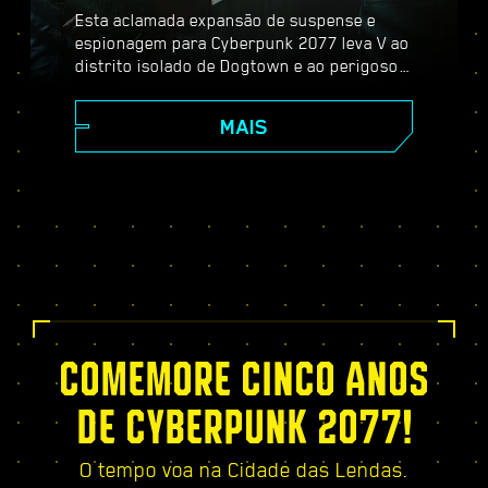
Esta aclamada expansão de suspense e
espionagem para Cyberpunk 2077 leva V ao
distrito isolado de Dogtown e ao perigoso
mundo dos espiões. Torne-se um agente
secreto e experimente uma história
MAIS
pulsante cheia de reviravoltas e escolhas
importantes, fortaleça-se com a árvore de
habilidades exclusiva do Relic, participe de
missões dinâmicas de mundo aberto, novos
serviços emocionantes — e muito mais!
COMEMORE CINCO ANOS
DE CYBERPUNK 2077!
O tempo voa na Cidade das Lendas.