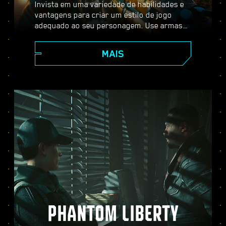
Invista em uma variedade de habilidades e
vantagens para criar um estilo de jogo
adequado ao seu personagem. Use armas
melhoráveis, habilidades de hacker e
implantes de aprimoramento corporal para
MAIS
se tornar o melhor mercenário da cidade.
Entre em combates com armas de fogo,
neutralize inimigos à distância ou passe
furtivamente por locais bem protegidos.
PHANTOM LIBERTY