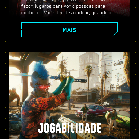
fazer, lugares para ver e pessoas para
conhecer. Você decide aonde ir, quando ir e
como chegar lá. Dos arranha-céus
cintilantes da Corpe Plaza aos vastos
MAIS
territórios das Terras Baldias, Night City
está repleta de segredos por descobrir.
JOGABILIDADE