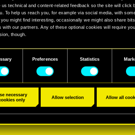
 us technical and content-related feedback so the site will click 
u. To help us reach you, for example via social media, with som
 you might find interesting, occasionally we might also share bits
 with our partners. Any of these optional cookies will require you
sion, though.
find all the details regarding our use of cookies and tweak your
nces regarding them in the “Settings” menu below.
ssary
Preferences
Statistics
Mark
se necessary
Allow selection
Allow all cook
cookies only