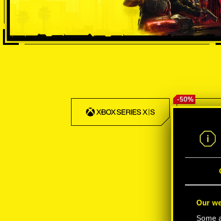
-50%
Our we
Some ar