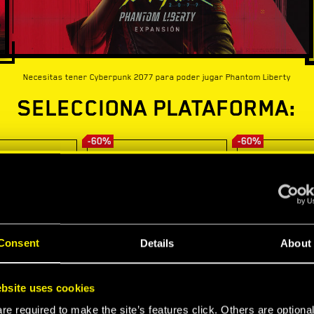
Necesitas tener Cyberpunk 2077 para poder jugar Phantom Liberty
SELECCIONA PLATAFORMA:
-60%
-60%
Consent
Details
About
bsite uses cookies
e required to make the site’s features click. Others are optiona