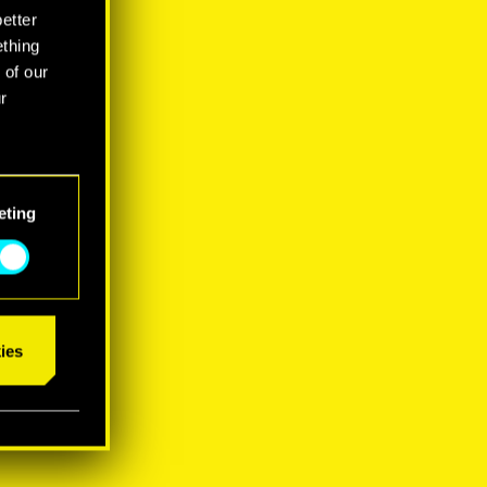
better
ething
 of our
r
eting
ies