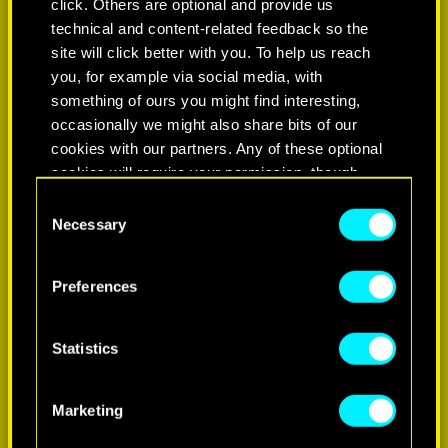
click. Others are optional and provide us
technical and content-related feedback so the
site will click better with you. To help us reach
you, for example via social media, with
something of ours you might find interesting,
occasionally we might also share bits of our
cookies with our partners. Any of these optional
cookies will require your permission, though.
Consent
You’ll find all the details regarding our use of
Necessary
Selection
cookies and tweak your preferences regarding
them in the “Settings” menu below.
Preferences
Statistics
Marketing