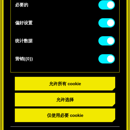
好。一旦您了解了其中的内容并准备好继续，请点
必要的
意
击"确定"。
选
择
偏好设置
了解更多
统计数据
营销({0})
允许所有 cookie
允许选择
仅使用必要 cookie