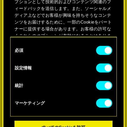
プションとして技術的およびコンテンツ関連のフ
ィードバックを送信します。また、ソーシャルメ
ディア上などでお客様が興味を持ちそうなコンテ
ンツをお届けするために、一部のCookieをパート
ナーに提供する場合があります。お客様の許可な
くこれらのオプションが有効になることはありま
せん。
同
必須
意
Cookieの使用およびパフォーマンスの変更点に関
の
する詳細は、下記の「設定」メニューでご確認く
選
詳細
設定情報
ださい。
択
統計
マーケティング