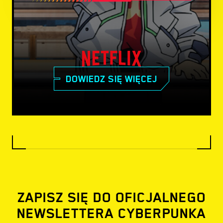
DOWIEDZ SIĘ WIĘCEJ
ZAPISZ SIĘ DO OFICJALNEGO
NEWSLETTERA CYBERPUNKA