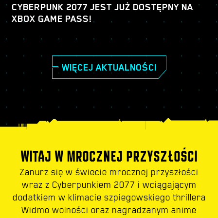
CYBERPUNK 2077 JEST JUŻ DOSTĘPNY NA
XBOX GAME PASS!
WIĘCEJ AKTUALNOŚCI
WITAJ W MROCZNEJ PRZYSZŁOŚCI
Zanurz się w świecie mrocznej przyszłości
wraz z Cyberpunkiem 2077 i wciągającym
dodatkiem w klimacie szpiegowskiego thrillera
Widmo wolności oraz nagradzanym anime