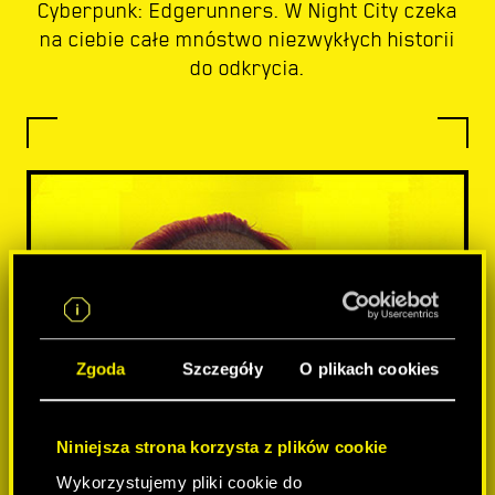
Cyberpunk: Edgerunners. W Night City czeka
na ciebie całe mnóstwo niezwykłych historii
do odkrycia.
Zgoda
Szczegóły
O plikach cookies
Niniejsza strona korzysta z plików cookie
Wykorzystujemy pliki cookie do