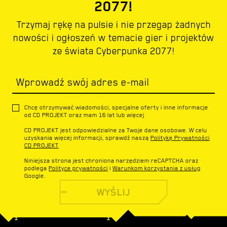
2077!
Trzymaj rękę na pulsie i nie przegap żadnych
nowości i ogłoszeń w temacie gier i projektów
ze świata Cyberpunka 2077!
Wprowadź swój adres e-mail
Chcę otrzymywać wiadomości, specjalne oferty i inne informacje
od CD PROJEKT oraz mam 16 lat lub więcej
CD PROJEKT jest odpowiedzialne za Twoje dane osobowe. W celu
uzyskania więcej informacji, sprawdź naszą
Politykę Prywatności
CD PROJEKT
Niniejsza strona jest chroniona narzędziem reCAPTCHA oraz
podlega
Polityce prywatności
i
Warunkom korzystania z usług
Google.
WYŚLIJ