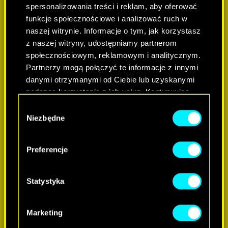
spersonalizowania treści i reklam, aby oferować
funkcje społecznościowe i analizować ruch w
naszej witrynie. Informacje o tym, jak korzystasz
z naszej witryny, udostępniamy partnerom
społecznościowym, reklamowym i analitycznym.
Partnerzy mogą połączyć te informacje z innymi
danymi otrzymanymi od Ciebie lub uzyskanymi
podczas korzystania z ich usług. Kontynuując
korzystanie z naszej witryny, zgadasz się na
DOWIEDZ SIĘ WIĘCEJ
Wybór
używanie plików cookie.
Niezbędne
zgody
Preferencje
Statystyka
Marketing